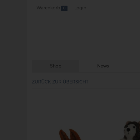
Warenkorb
Login
0
Shop
News
Skip
to
ZURÜCK ZUR ÜBERSICHT
main
content