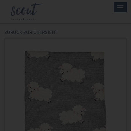
Skip
Togg
to
navig
main
content
ZURÜCK ZUR ÜBERSICHT