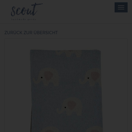
Skip
Togg
to
navig
main
content
ZURÜCK ZUR ÜBERSICHT