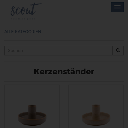
Skip
Togg
to
navig
main
content
ALLE KATEGORIEN
Kerzenständer