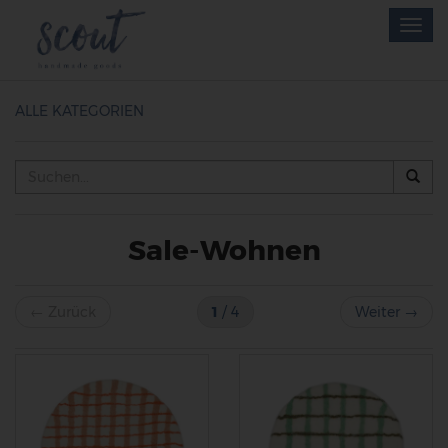
Skip
Togg
to
navig
main
content
ALLE KATEGORIEN
Sale-Wohnen
←
Zurück
1
/ 4
Weiter
→