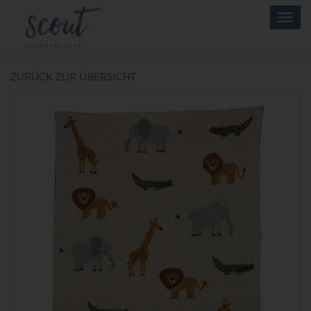
Skip
Togg
to
navig
main
content
ZURÜCK ZUR ÜBERSICHT