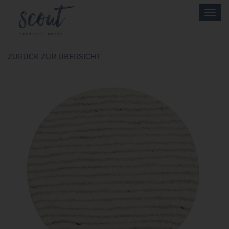
Skip
Togg
to
navig
main
content
ZURÜCK ZUR ÜBERSICHT