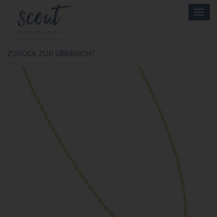
Skip
Togg
to
navig
main
content
ZURÜCK ZUR ÜBERSICHT