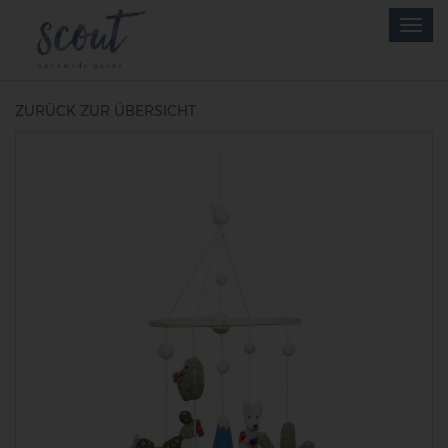
Skip
Togg
to
navig
main
content
ZURÜCK ZUR ÜBERSICHT